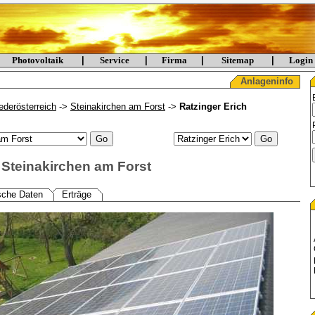
Photovoltaik
|
Service
|
Firma
|
Sitemap
|
Logi
Anlageninfo
ederösterreich
->
Steinakirchen am Forst
->
Ratzinger Erich
, Steinakirchen am Forst
sche Daten
Erträge