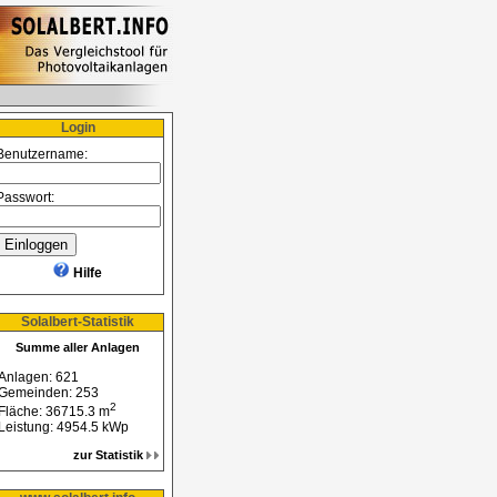
n
Login
Benutzername:
Passwort:
Hilfe
Solalbert-Statistik
Summe aller Anlagen
Anlagen: 621
Gemeinden: 253
2
Fläche: 36715.3 m
Leistung: 4954.5 kWp
zur Statistik