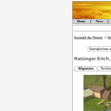
Home
|
News
|
Auswahl der Region
->
Ni
Ratzinger Erich
Allgemein
Techni