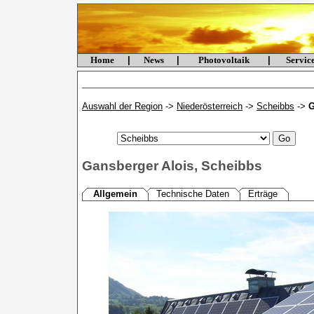
Home
|
News
|
Photovoltaik
|
Servi
Auswahl der Region
->
Niederösterreich
->
Scheibbs
->
G
Gansberger Alois, Scheibbs
Allgemein
Technische Daten
Erträge